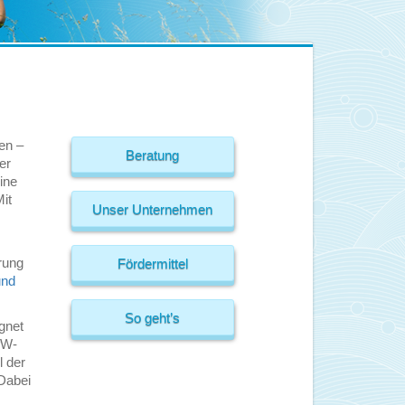
en –
Beratung
er
ine
it
Unser Unternehmen
rung
Fördermittel
und
So geht’s
gnet
fW-
l der
 Dabei