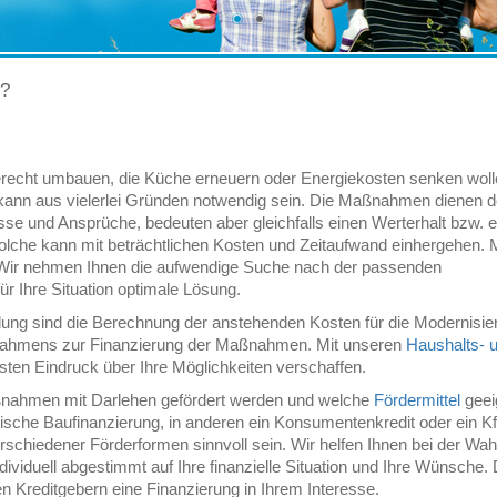
n?
erecht umbauen, die Küche erneuern oder Energiekosten senken woll
kann aus vielerlei Gründen notwendig sein. Die Maßnahmen dienen d
sse und Ansprüche, bedeuten aber gleichfalls einen Werterhalt bzw. e
olche kann mit beträchtlichen Kosten und Zeitaufwand einhergehen. M
. Wir nehmen Ihnen die aufwendige Suche nach der passenden
ür Ihre Situation optimale Lösung.
lung sind die Berechnung der anstehenden Kosten für die Modernisie
trahmens zur Finanzierung der Maßnahmen. Mit unseren
Haushalts- 
sten Eindruck über Ihre Möglichkeiten verschaffen.
aßnahmen mit Darlehen gefördert werden und welche
Fördermittel
geei
sische Baufinanzierung, in anderen ein Konsumentenkredit oder ein K
schiedener Förderformen sinnvoll sein. Wir helfen Ihnen bei der Wah
ividuell abgestimmt auf Ihre finanzielle Situation und Ihre Wünsche.
n Kreditgebern eine Finanzierung in Ihrem Interesse.