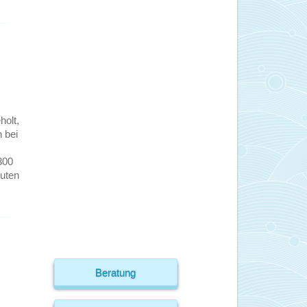
holt,
 bei
300
tuten
Beratung