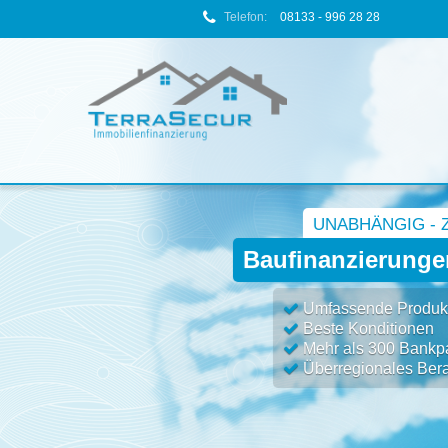
Telefon:
08133 - 996 28 28
UNABHÄNGIG - 
Baufinanzierunge
Umfassende Produktv
Beste Konditionen
Mehr als 300 Bankpa
Überregionales Bera