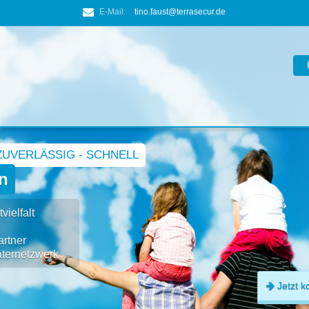
E-Mail:
tino.faust@terrasecur.de
ZUVERLÄSSIG - SCHNELL
n
ielfalt
rtner
ternetzwerk
Jetzt k