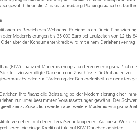
abei gewährt Ihnen die Zinsfestschreibung Planungssicherheit bei Ih
it
itionen im Bereich des Wohnens. Er eignet sich für die Finanzierung
n oder Modernisierungen bis 35 000 Euro bei Laufzeiten von 12 bis 8
. Oder aber der Konsumentenkredit wird mit einem Darlehensvertrag
raufbau (KfW) finanziert Modernisierungs- und Renovierungsmaßnahm
e stellt zinsverbilligte Darlehen und Zuschüsse für Umbauten zur
verbrauchs oder zur Förderung der Barrierefreiheit in einer altersge
rlehen Ihre finanzielle Belastung bei der Modernisierung einer Immo
arlehen nur unter bestimmten Voraussetzungen gewährt. Der Schwer
ergieeffizienz. Zusätzlich werden aber weitere Modernisierungsmaßn
titute vergeben, mit denen TerraSecur kooperiert. Auf diese Weise k
ofitieren, die einige Kreditinstitute auf KfW-Darlehen anbieten.