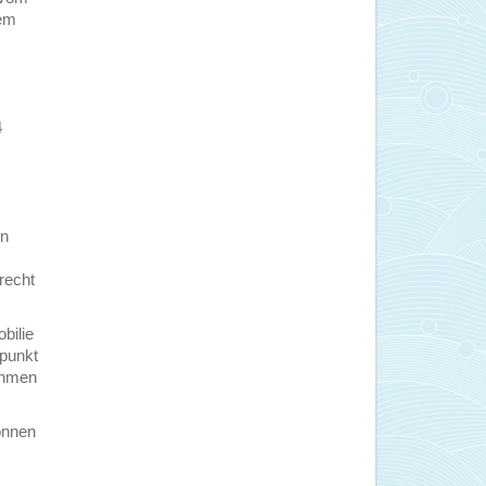
rem
4
en
recht
bilie
punkt
ahmen
önnen