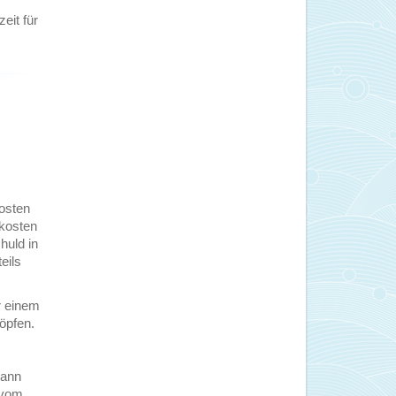
eit für
osten
zkosten
huld in
eils
r einem
öpfen.
kann
 vom